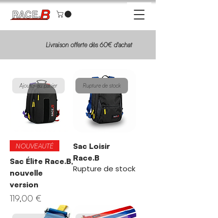
Livraison offerte dès 60€ d'achat
Ajouter au panier
Rupture de stock
Sac Loisir
NOUVEAUTÉ
Race.B
Sac Élite Race.B,
Rupture de stock
nouvelle
version
Prix
119,00 €